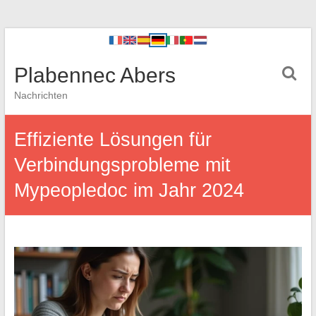
Plabennec Abers
Nachrichten
Effiziente Lösungen für
Verbindungsprobleme mit
Mypeopledoc im Jahr 2024