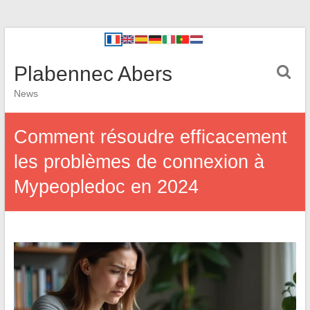
Plabennec Abers
News
Comment résoudre efficacement
les problèmes de connexion à
Mypeopledoc en 2024