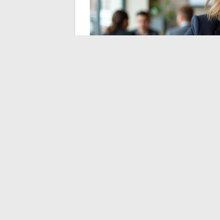
Migraciones a otros c
problema ya no es 
Desde 2023-2024, varios grandes grupos f
MyPeopleDoc, principalmente debido al co
movimiento tiene consecuencias directas
Concretamente, si la empresa migra a Dig