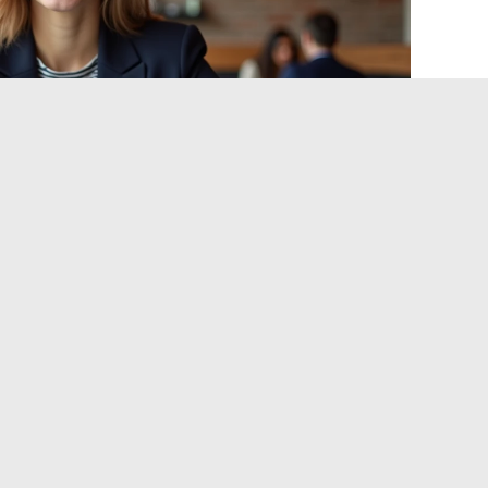
ofres digitales: cuando el
MyPeopleDoc
ranceses han iniciado planes de salida o limitación de
sto y la complejidad de integración con ciertos SIRH. Este
 sobre los empleados que intentan conectarse.
iposte o Coffreo,
el acceso al cofre MyPeopleDoc