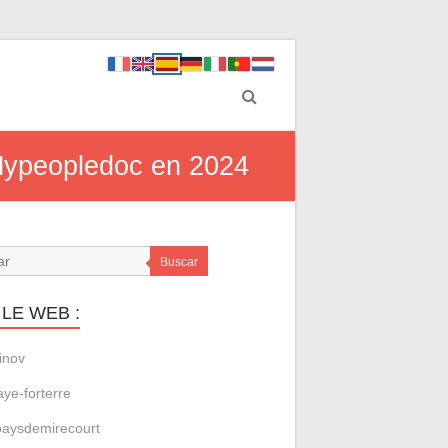
Mypeopledoc en 2024
Buscar
LE WEB :
inov
aye-forterre
aysdemirecourt