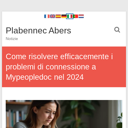
Plabennec Abers
Notizie
Come risolvere efficacemente i
problemi di connessione a
Mypeopledoc nel 2024