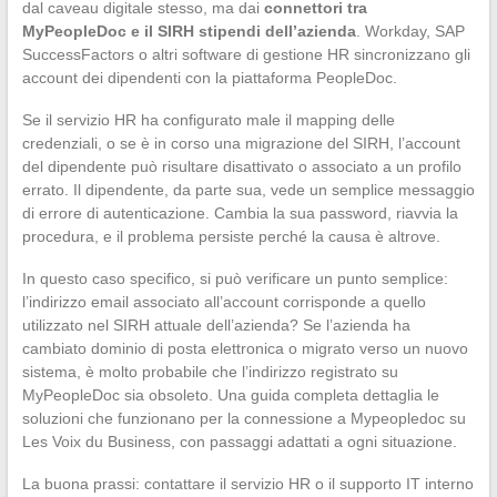
dal caveau digitale stesso, ma dai
connettori tra
MyPeopleDoc e il SIRH stipendi dell’azienda
. Workday, SAP
SuccessFactors o altri software di gestione HR sincronizzano gli
account dei dipendenti con la piattaforma PeopleDoc.
Se il servizio HR ha configurato male il mapping delle
credenziali, o se è in corso una migrazione del SIRH, l’account
del dipendente può risultare disattivato o associato a un profilo
errato. Il dipendente, da parte sua, vede un semplice messaggio
di errore di autenticazione. Cambia la sua password, riavvia la
procedura, e il problema persiste perché la causa è altrove.
In questo caso specifico, si può verificare un punto semplice:
l’indirizzo email associato all’account corrisponde a quello
utilizzato nel SIRH attuale dell’azienda? Se l’azienda ha
cambiato dominio di posta elettronica o migrato verso un nuovo
sistema, è molto probabile che l’indirizzo registrato su
MyPeopleDoc sia obsoleto. Una guida completa dettaglia le
soluzioni che funzionano per la connessione a Mypeopledoc su
Les Voix du Business, con passaggi adattati a ogni situazione.
La buona prassi: contattare il servizio HR o il supporto IT interno