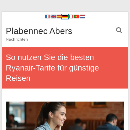
Plabennec Abers
Nachrichten
So nutzen Sie die besten
Ryanair-Tarife für günstige
Reisen