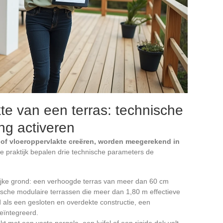
te van een terras: technische
ing activeren
 of vloeroppervlakte creëren, worden meegerekend in
e praktijk bepalen drie technische parameters de
lijke grond: een verhoogde terras van meer dan 60 cm
ische modulaire terrassen die meer dan 1,80 m effectieve
ls een gesloten en overdekte constructie, een
geïntegreerd.
t met een vaste pergola, een luifel of een rigide dak valt