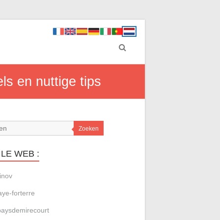
ls en nuttige tips
Zoeken
LE WEB :
inov
aye-forterre
aysdemirecourt