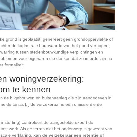
ijke grond is geplaatst, genereert geen grondoppervlakte of
 echter de kadastrale huurwaarde van het goed verhogen,
rwarring tussen stedenbouwkundige verplichtingen en
 problemen voor eigenaren die denken dat ze in orde zijn na
 formaliteit.
en woningverzekering:
s om te kennen
en de bijgebouwen en buitenaanleg die zijn aangegeven in
melde terras bij de verzekeraar is een omissie die de
instorting) controleert de aangestelde expert de
etast werk. Als de terras niet het onderwerp is geweest van
scale verklaring,
kan de verzekeraar een retentie of