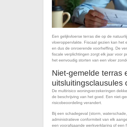
Een gelijkvloerse terras die op de natuurl
vloeroppervlakte. Fiscaal gezien kan het
en dus de onroerende voorheffing. De ve
fiscale verplichtingen zorgt elk jaar voor
het eenvoudig storten van een vloer zonder
Niet-gemelde terras 
uitsluitingsclausule
De multirisico woningverzekeringen dekk
de beschrijving van het goed. Een niet-ge
risicobeoordeling verandert.
Bij een schadegeval (storm, waterschade, 
administratieve conformiteit van elk aang
een voorafgaande werkverklaring of een fi