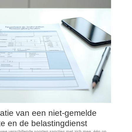
satie van een niet-gemelde
te en de belastingdienst
twee verschillende soorten sancties met zich mee, één op