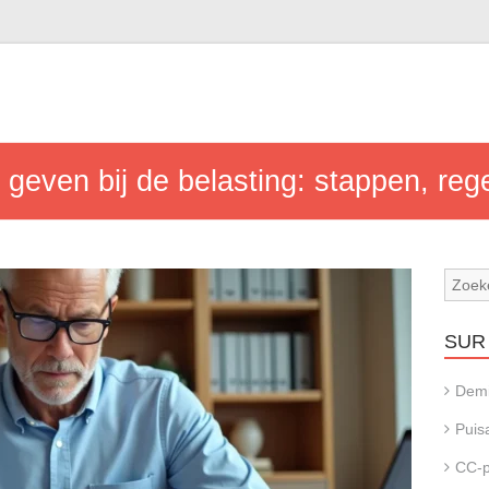
geven bij de belasting: stappen, rege
SUR 
Dem
Puis
CC-p