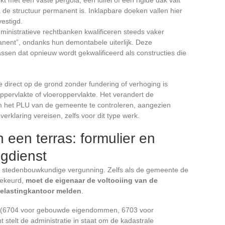
 de structuur permanent is. Inklapbare doeken vallen hier
vestigd.
inistratieve rechtbanken kwalificeren steeds vaker
nent”, ondanks hun demontabele uiterlijk. Deze
rassen dat opnieuw wordt gekwalificeerd als constructies die
ie direct op de grond zonder fundering of verhoging is
oppervlakte of vloeroppervlakte. Het verandert de
m het PLU van de gemeente te controleren, aangezien
rklaring vereisen, zelfs voor dit type werk.
n een terras: formulier en
ngdienst
n de stedenbouwkundige vergunning. Zelfs als de gemeente de
gekeurd,
moet de eigenaar de voltooiing van de
belastingkantoor melden
.
 IL (6704 voor gebouwde eigendommen, 6703 voor
t stelt de administratie in staat om de kadastrale