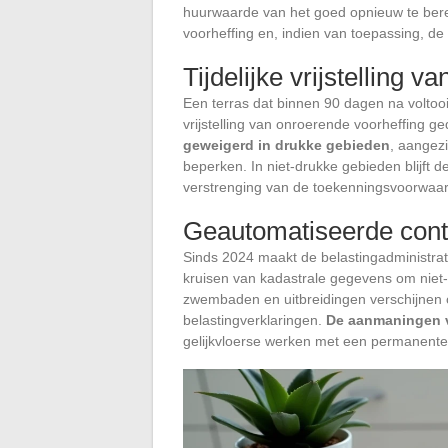
huurwaarde van het goed opnieuw te ber
voorheffing en, indien van toepassing, d
Tijdelijke vrijstelling 
Een terras dat binnen 90 dagen na voltooii
vrijstelling van onroerende voorheffing g
geweigerd in drukke gebieden
, aangez
beperken. In niet-drukke gebieden blijft d
verstrenging van de toekenningsvoorwaa
Geautomatiseerde contr
Sinds 2024 maakt de belastingadministrat
kruisen van kadastrale gegevens om niet-
zwembaden en uitbreidingen verschijnen o
belastingverklaringen.
De aanmaningen v
gelijkvloerse werken met een permanente