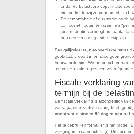
onder de belastbare oppervlakte zodra
niet onder, tenzij ze permanent zijn be
De demontabele of duurzame aard: adm
composiet houten terrassen als “perma
jurisprudentie verhoogt het aantal ter
aan een verklaring onderhevig zijn.
Een gelijkvloerse, niet-overdekte terras d
geplaatst, creëert in principe geen grond
huurwaarde niet. We raden echter aan o
sommige lokale regels een voorafgaande ve
Fiscale verklaring va
termijn bij de belasti
De fiscale verklaring is afzonderlijk va
voorafgaande werkverklaring heeft goed
constructie binnen 90 dagen aan het 
Het te gebruiken formulier is het model
wijzigingen in samenstelling). Dit documen