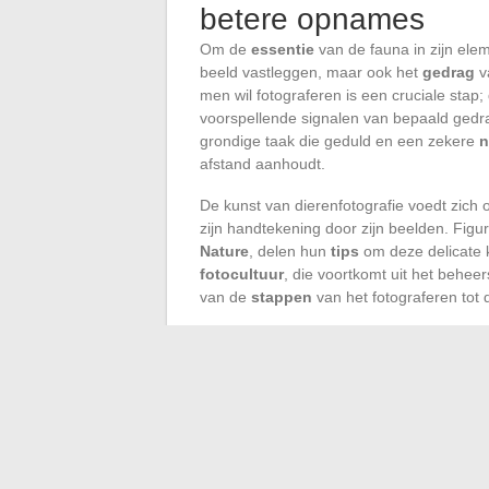
betere opnames
Om de
essentie
van de fauna in zijn elem
beeld vastleggen, maar ook het
gedrag
v
men wil fotograferen is een cruciale stap
voorspellende signalen van bepaald gedra
grondige taak die geduld en een zekere
n
afstand aanhoudt.
De kunst van dierenfotografie voedt zich
zijn handtekening door zijn beelden. Figu
Nature
, delen hun
tips
om deze delicate k
fotocultuur
, die voortkomt uit het behe
van de
stappen
van het fotograferen tot
Bovenop de technische aspecten moet de
dat vaak minder impactvol is, en perspecti
schijnwerpers zetten. Lessen uit de
maste
benadrukken altijd de noodzaak om door 
overbrengen, die de geest raken door hun 
Dierenfotografie is zo een voortdurende 