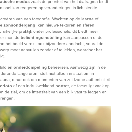
atische modus
zoals de prioriteit van het diafragma biedt
n snel kan reageren op veranderingen in lichtsterkte.
 creëren van een fotografie. Wachten op de laatste of
de
zonsondergang
, kan nieuwe texturen en sferen
ruikelijke praktijk onder professionals; dit biedt meer
rdoor men de
belichtingsinstelling
kan aanpassen of de
an het beeld vereist ook bijzondere aandacht, vooral de
rwerp moet aanvullen zonder af te leiden, waardoor het
kt.
duld en
onderdompeling
beheersen. Aanwezig zijn in de
durende lange uren, stelt niet alleen in staat om in
fauna, maar ook om momenten van zeldzame authenticiteit
erfoto
of een indrukwekkend
portret
, de focus ligt vaak op
n de ziel, om de intensiteit van een blik vast te leggen en
brengen.