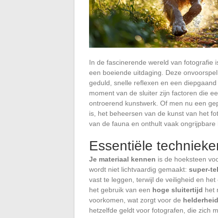
In de fascinerende wereld van fotografie 
een boeiende uitdaging. Deze onvoorspel
geduld, snelle reflexen en een diepgaand
moment van de sluiter zijn factoren die 
ontroerend kunstwerk. Of men nu een ge
is, het beheersen van de kunst van het fo
van de fauna en onthult vaak ongrijpbar
Essentiële technieke
Je materiaal kennen
is de hoeksteen voo
wordt niet lichtvaardig gemaakt:
super-te
vast te leggen, terwijl de veiligheid en he
het gebruik van een
hoge sluitertijd
het 
voorkomen, wat zorgt voor de
helderhei
hetzelfde geldt voor fotografen, die zic