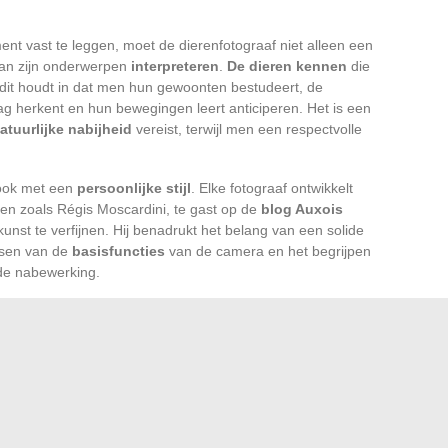
ent vast te leggen, moet de dierenfotograaf niet alleen een
an zijn onderwerpen
interpreteren
.
De dieren kennen
die
; dit houdt in dat men hun gewoonten bestudeert, de
g herkent en hun bewegingen leert anticiperen. Het is een
atuurlijke nabijheid
vereist, terwijl men een respectvolle
 ook met een
persoonlijke stijl
. Elke fotograaf ontwikkelt
ren zoals Régis Moscardini, te gast op de
blog Auxois
unst te verfijnen. Hij benadrukt het belang van een solide
ersen van de
basisfuncties
van de camera en het begrijpen
 de nabewerking.
 fotograaf
clichés vermijden
, zoals het vogelperspectief
even bevorderen die het dier in zijn habitat in de
rclass van David Yarrow
en citaten van Robert Hainard
te zetten om
beelden
te verkrijgen die een echte
emotie
authenticiteit en narratieve kracht.
zoektocht. Het vereist een diepgaande kennis van de