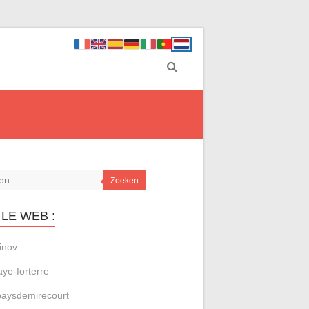
Zoeken
LE WEB :
inov
aye-forterre
aysdemirecourt