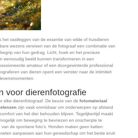
is het vastleggen van de essentie van wilde of huisdieren
bare wezens vereisen van de fotograaf een combinatie van
 begrip van hun gedrag. Licht, hoek en het precieze
een eenvoudig beeld kunnen transformeren in een
passioneerde amateur of een doorgewinterde professional
tograferen van dieren opent een venster naar de intimiteit
e levensmomenten.
n voor dierenfotografie
r elke dierenfotograaf. De keuze van de
fotomateriaal
lelenzen
zijn vaak onmisbaar om onderwerpen op afstand
t comfort van het dier behouden blijven. Tegelijkertijd maakt
mogelijk om beweging te bevriezen en onscherpte te
d
van de spontane foto’s. Honden maken geen katten:
h moeten aanpassen aan hun gereedschap om het beste eruit