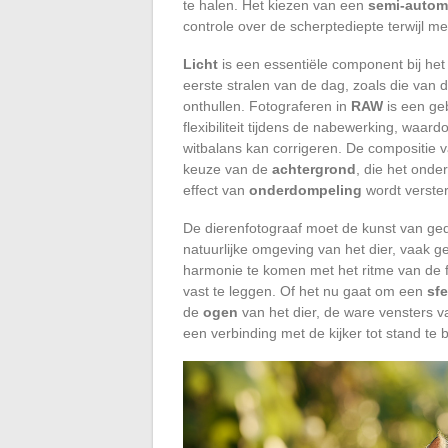
te halen. Het kiezen van een
semi-autom
controle over de scherptediepte terwijl me
Licht
is een essentiële component bij het
eerste stralen van de dag, zoals die van 
onthullen. Fotograferen in
RAW
is een geb
flexibiliteit tijdens de nabewerking, waa
witbalans kan corrigeren. De compositie v
keuze van de
achtergrond
, die het onde
effect van
onderdompeling
wordt verster
De dierenfotograaf moet de kunst van ge
natuurlijke omgeving van het dier, vaak ge
harmonie te komen met het ritme van de 
vast te leggen. Of het nu gaat om een
sfe
de
ogen
van het dier, de ware vensters va
een verbinding met de kijker tot stand te 