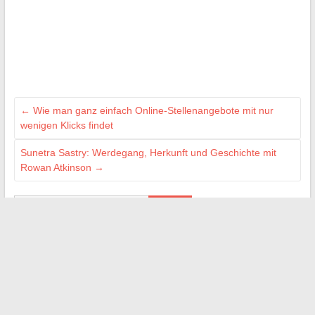
←
Wie man ganz einfach Online-Stellenangebote mit nur
wenigen Klicks findet
Sunetra Sastry: Werdegang, Herkunft und Geschichte mit
Rowan Atkinson
→
Suchen
SUR LE WEB :
Deminov
Puisaye-forterre