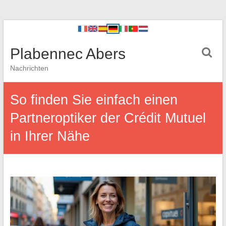
Plabennec Abers
Nachrichten
So finden Sie einfach einen
Partneroptiker der Crédit Mutuel
in Ihrer Nähe