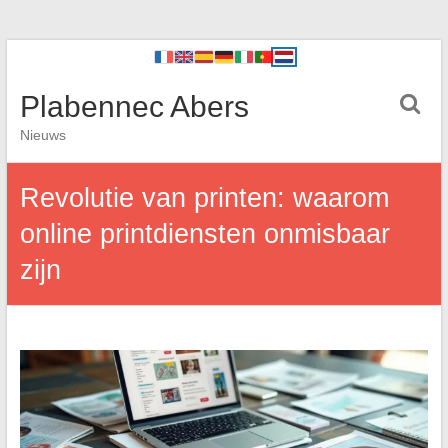
Plabennec Abers
Nieuws
Revolutie van printen: waarom
online printdiensten onmisbaar
zijn