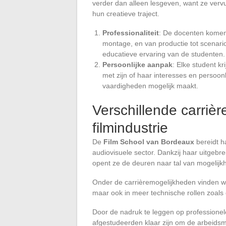
verder dan alleen lesgeven, want ze vervu
hun creatieve traject.
Professionaliteit
: De docenten komen 
montage, en van productie tot scenarios
educatieve ervaring van de studenten.
Persoonlijke aanpak
: Elke student k
met zijn of haar interesses en persoon
vaardigheden mogelijk maakt.
Verschillende carriè
filmindustrie
De
Film School van Bordeaux
bereidt h
audiovisuele sector. Dankzij haar uitgebr
opent ze de deuren naar tal van mogelijk
Onder de carrièremogelijkheden vinden we
maar ook in meer technische rollen zoals 
Door de nadruk te leggen op professionele
afgestudeerden klaar zijn om de arbeidsm