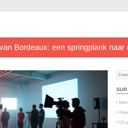
 van Bordeaux: een springplank naar
SUR 
Dem
Puis
CC-p