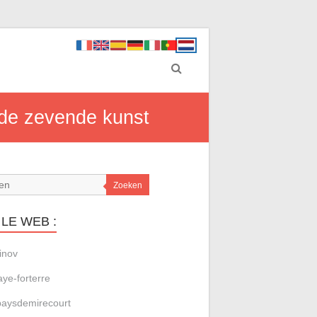
 de zevende kunst
Zoeken
LE WEB :
inov
aye-forterre
aysdemirecourt