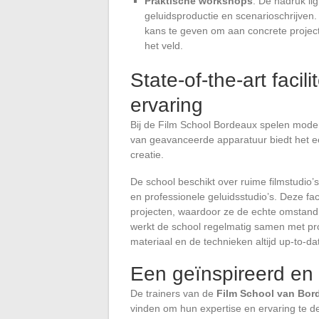
Praktische workshops
: De nadruk li
geluidsproductie en scenarioschrijven
kans te geven om aan concrete projec
het veld.
State-of-the-art faci
ervaring
Bij de Film School Bordeaux spelen moderne
van geavanceerde apparatuur biedt het ee
creatie.
De school beschikt over ruime filmstudio
en professionele geluidsstudio’s. Deze fac
projecten, waardoor ze de echte omstand
werkt de school regelmatig samen met pro
materiaal en de technieken altijd up-to-da
Een geïnspireerd en
De trainers van de
Film School van Bor
vinden om hun expertise en ervaring te d