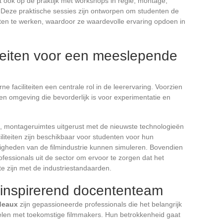
gt ook op de praktijk met workshops in regie, montage,
. Deze praktische sessies zijn ontworpen om studenten de
ten te werken, waardoor ze waardevolle ervaring opdoen in
liteiten voor een meeslepende
 faciliteiten een centrale rol in de leerervaring. Voorzien
n omgeving die bevorderlijk is voor experimentatie en
’s, montageruimtes uitgerust met de nieuwste technologieën
iliteiten zijn beschikbaar voor studenten voor hun
igheden van de filmindustrie kunnen simuleren. Bovendien
fessionals uit de sector om ervoor te zorgen dat het
te zijn met de industriestandaarden.
 inspirerend docententeam
deaux
zijn gepassioneerde professionals die het belangrijk
elen met toekomstige filmmakers. Hun betrokkenheid gaat