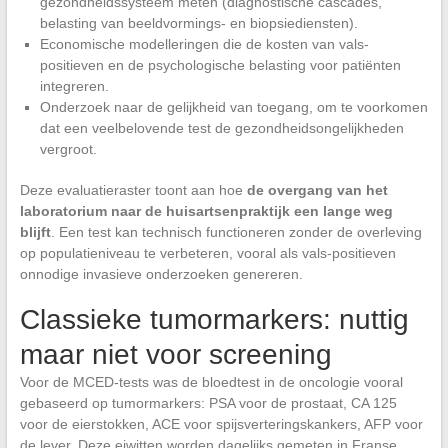
gezondheidssysteem meten (diagnostische cascades,
belasting van beeldvormings- en biopsiediensten).
Economische modelleringen die de kosten van vals-
positieven en de psychologische belasting voor patiënten
integreren.
Onderzoek naar de gelijkheid van toegang, om te voorkomen
dat een veelbelovende test de gezondheidsongelijkheden
vergroot.
Deze evaluatieraster toont aan hoe
de overgang van het
laboratorium naar de huisartsenpraktijk een lange weg
blijft
. Een test kan technisch functioneren zonder de overleving
op populatieniveau te verbeteren, vooral als vals-positieven
onnodige invasieve onderzoeken genereren.
Classieke tumormarkers: nuttig
maar niet voor screening
Voor de MCED-tests was de bloedtest in de oncologie vooral
gebaseerd op tumormarkers: PSA voor de prostaat, CA 125
voor de eierstokken, ACE voor spijsverteringskankers, AFP voor
de lever. Deze eiwitten worden dagelijks gemeten in Franse