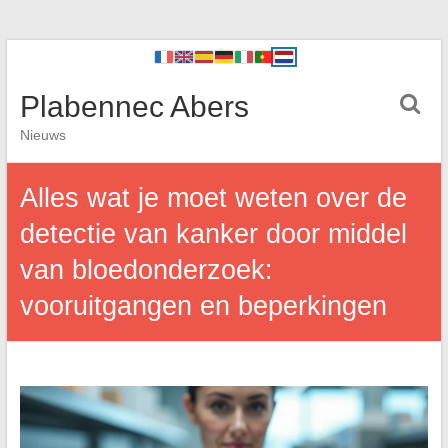
Plabennec Abers
Nieuws
Alles wat je moet weten over de
detectie van kanker door middel
van bloedonderzoek:
vooruitgangen en beperkingen