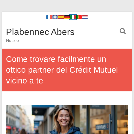
Plabennec Abers
Notizie
Come trovare facilmente un
ottico partner del Crédit Mutuel
vicino a te