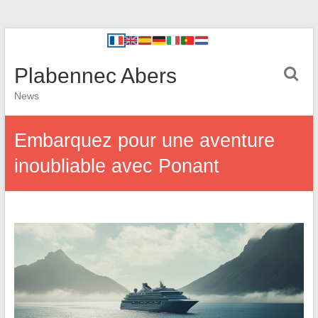
Plabennec Abers
News
Embarquez pour une aventure
inoubliable avec Ponant