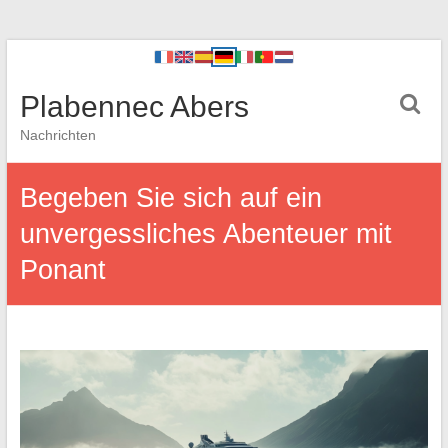
Plabennec Abers
Nachrichten
Begeben Sie sich auf ein
unvergessliches Abenteuer mit
Ponant