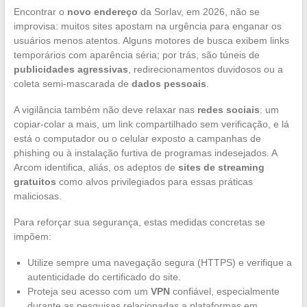
Encontrar o
novo endereço
da Sorlav, em 2026, não se
improvisa: muitos sites apostam na urgência para enganar os
usuários menos atentos. Alguns motores de busca exibem links
temporários com aparência séria; por trás, são túneis de
publicidades agressivas
, redirecionamentos duvidosos ou a
coleta semi-mascarada de
dados pessoais
.
A vigilância também não deve relaxar nas
redes sociais
: um
copiar-colar a mais, um link compartilhado sem verificação, e lá
está o computador ou o celular exposto a campanhas de
phishing ou à instalação furtiva de programas indesejados. A
Arcom identifica, aliás, os adeptos de
sites de streaming
gratuitos
como alvos privilegiados para essas práticas
maliciosas.
Para reforçar sua segurança, estas medidas concretas se
impõem:
Utilize sempre uma navegação segura (HTTPS) e verifique a
autenticidade do certificado do site.
Proteja seu acesso com um
VPN
confiável, especialmente
durante as pesquisas relacionadas a plataformas em