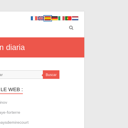
n diaria
Buscar
LE WEB :
inov
aye-forterre
aysdemirecourt