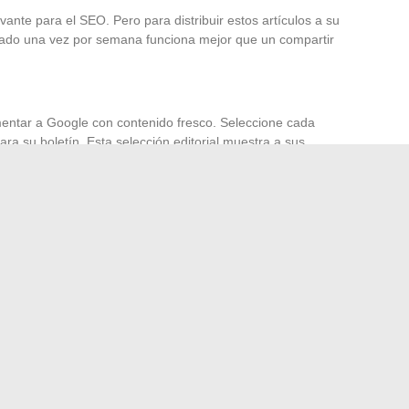
evante para el SEO. Pero para distribuir estos artículos a su
viado una vez por semana funciona mejor que un compartir
mentar a Google con contenido fresco. Seleccione cada
ra su boletín. Esta selección editorial muestra a sus
 más visuales o los más cortos. Reserve los contenidos
 lector tiene la paciencia para leerlos.
en una sola palanca.
La publicación diaria construye su
 Ambos funcionan juntos, no uno contra el otro. Comience
in sacrificar la calidad de sus artículos, luego ajuste
ntes y sus estadísticas.