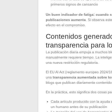
primeros signos de cansancio
Un buen indicador de fatiga: cuando s
publicaciones aumenta
. Si observa est
efecto en el compromiso.
Contenidos generados
transparencia para l
La publicación diaria empuja a muchos blo
manualmente requiere tiempo. La inteligen
una nueva restricción regulatoria.
El EU AI Act (reglamento europeo 2024/16
una
transparencia aumentada sobre los 
blogs que publican diariamente contenido
En la práctica, esto significa dos cosas pa
Cada artículo producido con la ayuda d
un humano antes de su publicación
La mención del uso de herramientas de