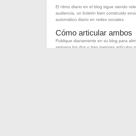
El ritmo diario en el blog sigue siendo rel
audiencia, un boletín bien construido en
automático diario en redes sociales.
Cómo articular ambos
Publique diariamente en su blog para ali
semana los dos o tres mejores artículos pa
suscriptores que respeta su tiempo.
En redes sociales, comparta los artículos
largos y técnicos para el boletín, donde el
La visibilidad de un blog nunca se basa 
SEO, el boletín fideliza a sus lectores
.
por mantener un ritmo que pueda sostener s
según las señales que le envían sus visita