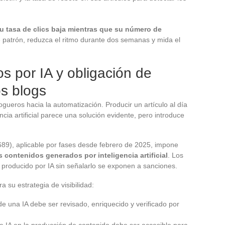
u tasa de clics baja mientras que su número de
e patrón, reduzca el ritmo durante dos semanas y mida el
 por IA y obligación de
os blogs
gueros hacia la automatización. Producir un artículo al día
cia artificial parece una solución evidente, pero introduce
89), aplicable por fases desde febrero de 2025, impone
contenidos generados por inteligencia artificial
. Los
 producido por IA sin señalarlo se exponen a sanciones.
ra su estrategia de visibilidad:
e una IA debe ser revisado, enriquecido y verificado por
 IA en la producción de contenido debe ser accesible para