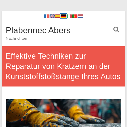
Plabennec Abers
Nachrichten
Effektive Techniken zur
Reparatur von Kratzern an der
Kunststoffstoßstange Ihres Autos