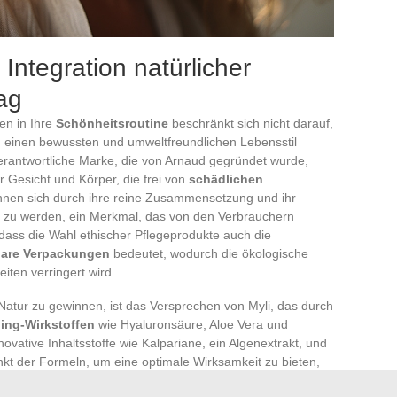
Integration natürlicher
ag
en in Ihre
Schönheitsroutine
beschränkt sich nicht darauf,
, einen bewussten und umweltfreundlichen Lebensstil
erantwortliche Marke, die von Arnaud gegründet wurde,
r Gesicht und Körper, die frei von
schädlichen
hnen sich durch ihre reine Zusammensetzung und ihr
t zu werden, ein Merkmal, das von den Verbrauchern
ass die Wahl ethischer Pflegeprodukte auch die
bare Verpackungen
bedeutet, wodurch die ökologische
iten verringert wird.
 Natur zu gewinnen, ist das Versprechen von Myli, das durch
ging-Wirkstoffen
wie Hyaluronsäure, Aloe Vera und
novative Inhaltsstoffe wie Kalpariane, ein Algenextrakt, und
t der Formeln, um eine optimale Wirksamkeit zu bieten,
en. Passen Sie Ihre Pflege-Routine an Ihren
Hauttyp
an,