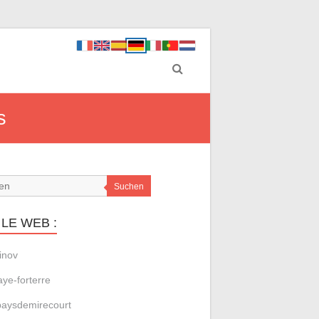
s
Suchen
LE WEB :
inov
aye-forterre
aysdemirecourt