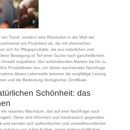
r ein Trend, sondern eine Revolution in der Welt der
zunehmend von Produkten ab, die mit chemischen
den sich für Pflegeprodukte, die aus natürlichen und
 Diese Bewegung ist Teil einer Suche nach ganzheitlichem
 Umwelt respektiert. Von aufstrebenden Marken bis hin zu
 ihre Produktlinien neu, um dieser wachsenden Nachfrage
nnahme dieses Lebensstils betonen die sorgfältige Lesung
nen und die Bedeutung ökologischer Zertifikate.
atürlichen Schönheit: das
hen
t ein rasantes Wachstum, das auf eine Nachfrage nach
agiert. Diese sind informiert und misstrauisch gegenüber
e
und wenden sich authentischen und umweltfreundlichen
 Initiative von Julien Kaibek, einem leidenschaftlichen