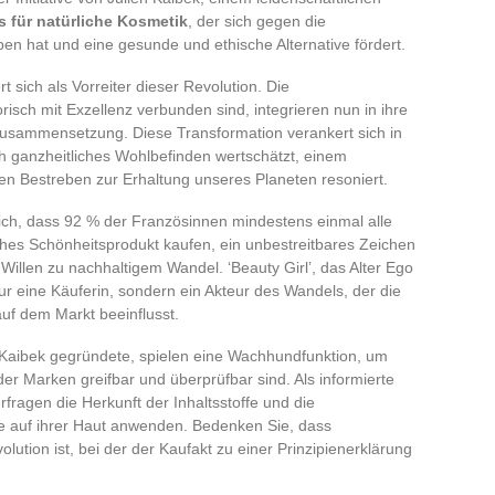
s für natürliche Kosmetik
, der sich gegen die
en hat und eine gesunde und ethische Alternative fördert.
t sich als Vorreiter dieser Revolution. Die
orisch mit Exzellenz verbunden sind, integrieren nun in ihre
Zusammensetzung. Diese Transformation verankert sich in
ch ganzheitliches Wohlbefinden wertschätzt, einem
len Bestreben zur Erhaltung unseres Planeten resoniert.
ich, dass 92 % der Französinnen mindestens einmal alle
sches Schönheitsprodukt kaufen, ein unbestreitbares Zeichen
illen zu nachhaltigem Wandel. ‘Beauty Girl’, das Alter Ego
ur eine Käuferin, sondern ein Akteur des Wandels, der die
uf dem Markt beeinflusst.
 Kaibek gegründete, spielen eine Wachhundfunktion, um
der Marken greifbar und überprüfbar sind. Als informierte
erfragen die Herkunft der Inhaltsstoffe und die
e auf ihrer Haut anwenden. Bedenken Sie, dass
olution ist, bei der der Kaufakt zu einer Prinzipienerklärung