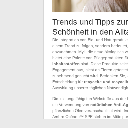
Trends und Tipps zur 
Schönheit in den Allt
Die Integration von Bio- und Naturprodukt
einem Trend zu folgen, sondern bedeutet
anzunehmen. Myli, die neue ökologisch v
bietet eine Palette von Pflegeprodukten fü
Inhaltsstoffen
sind. Diese Produkte zeic
Engagement aus, nicht an Tieren geteste
zunehmend gesucht wird. Bedenken Sie, d
Entscheidung für
recycelte und recycel
Auswirkung unserer täglichen Notwendigke
Die leistungsfähigsten Wirkstoffe aus der
die Verwendung von
natürlichen Anti-A
pflanzlichen Ölen veranschaulicht wird. In
Ambre Océane™ SPE stehen im Mittelpunk
ohne die Gesundheit der Haut zu gefährd